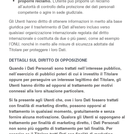
proporre reclamo.
L’Utente può proporre un reclamo
all’autorità di controllo della protezione dei dati personali
competente o agire in sede giudiziale.
Gli Utenti hanno diritto di ottenere informazioni in merito alla base
giuridica per il trasferimento di Dati all'estero incluso verso
qualsiasi organizzazione internazionale regolata dal diritto
internazionale o costituita da due o più paesi, come ad esempio
l’ONU, nonché in merito alle misure di sicurezza adottate dal
Titolare per proteggere i loro Dati.
DETTAGLI SUL DIRITTO DI OPPOSIZIONE
Quando i Dati Personali sono trattati nell’interesse pubblico,
nell’esercizio di pubblici poteri di cui è investito il Titolare
oppure per perseguire un interesse legittimo del Titolare, gli
Utenti hanno diritto ad opporsi al trattamento per motivi
connessi alla loro situazione particolare.
Si fa presente agli Utenti che, ove i loro Dati fossero trattati
con finalità di marketing diretto, possono opporsi al
trattamento in qualsiasi momento, gratuitamente e senza
fornire alcuna motivazione. Qualora gli Utenti si oppongano al
trattamento per finalità di marketing diretto, i Dati Personali
non sono più oggetto di trattamento per tali finalità. Per
scoprire se il Titolare tratti Dati con finalità di marketing